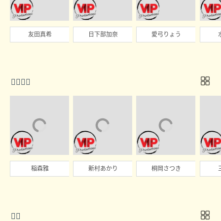
友田真希
日下部加奈
愛弓りょう

稲森雅
新村あかり
桐岡さつき
