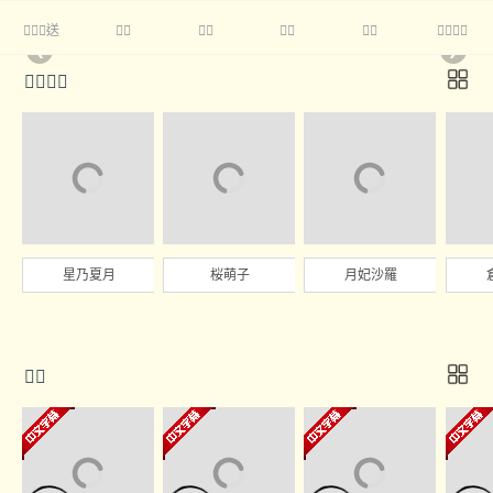
送





❮
❯

星乃夏月
桜萌子
月妃沙羅
